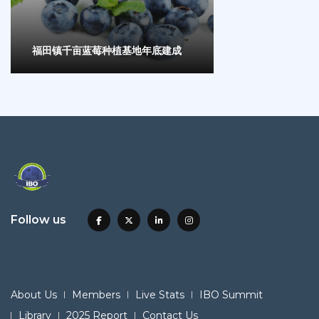
福田镇千亩蓝莓种植基地年底建成
Follow us
About Us
Members
Live Stats
IBO Summit
Library
2025 Report
Contact Us