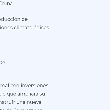
 China.
roducción de
iones climatológicas
ión
ealicen inversiones
ió que ampliará su
nstruir una nueva