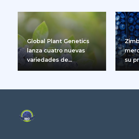
Global Plant Genetics
Zimb
lanza cuatro nuevas
merc
variedades de
su p
arándanos de Oregón
de a
para impulsar la
producción…