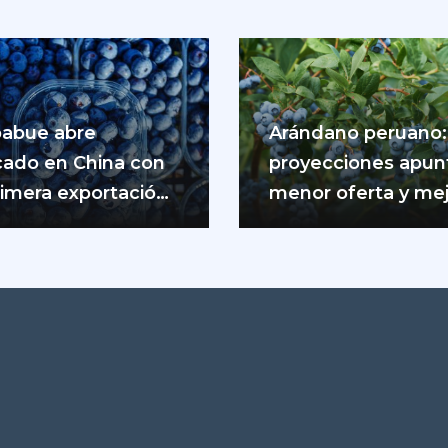
abue abre
Arándano peruano:
ado en China con
proyecciones apun
rimera exportación
menor oferta y me
rándanos frescos
precios