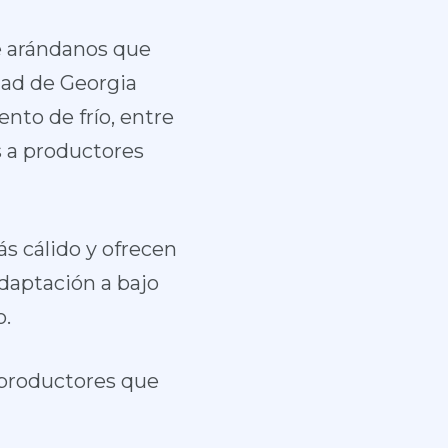
de arándanos que
dad de Georgia
nto de frío, entre
s a productores
s cálido y ofrecen
adaptación a bajo
o.
 productores que