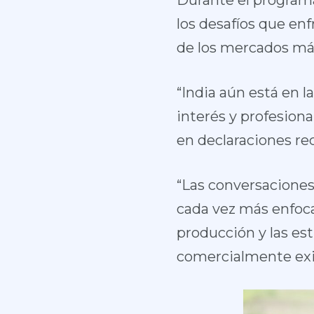
Durante el programa
los desafíos que enf
de los mercados más
“India aún está en l
interés y profesion
en declaraciones r
“Las conversaciones
cada vez más enfoca
producción y las es
comercialmente exit