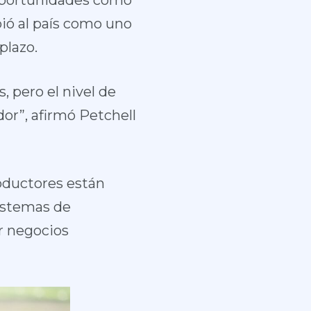
 oportunidades como
bió al país como uno
plazo.
, pero el nivel de
or”, afirmó Petchell
oductores están
sistemas de
r negocios