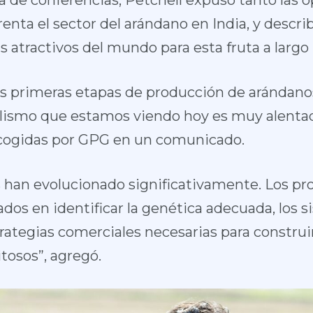
 de conferencias, Petchell expuso tanto las
renta el sector del arándano en India, y descri
 atractivos del mundo para esta fruta a largo 
as primeras etapas de producción de arándanos
alismo que estamos viendo hoy es muy alentad
ecogidas por GPG en un comunicado.
 han evolucionado significativamente. Los pr
dos en identificar la genética adecuada, los 
trategias comerciales necesarias para construi
osos”, agregó.