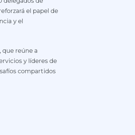
0 delegados de
forzará el papel de
cia y el
, que reúne a
rvicios y líderes de
esafíos compartidos