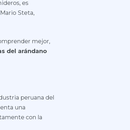
ideros, es
 Mario Steta,
comprender mejor,
as del arándano
dustria peruana del
senta una
ctamente con la