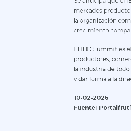
Se anticipa que el
mercados productore
la organización como
crecimiento compart
El IBO Summit es el
productores, comerci
la industria de tod
y dar forma a la dir
10-02-2026
Fuente:
Portalfrut