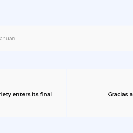
ichuan
ty enters its final
Gracias a