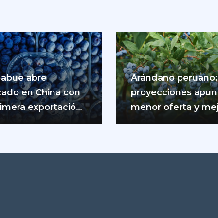
abue abre
Arándano peruano:
ado en China con
proyecciones apun
rimera exportación
menor oferta y me
rándanos frescos
precios