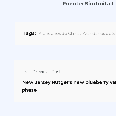
Fuente:
Simfruit.cl
Tags:
Arándanos de China
,
Arándanos de S
Previous Post
New Jersey Rutger's new blueberry varie
phase