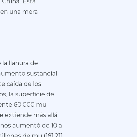
 China. Esta
alen una mera
la llanura de
 aumento sustancial
te caída de los
s, la superficie de
mente 60.000 mu
se extiende más allá
danos aumentó de 10 a
millones de mu (181.211