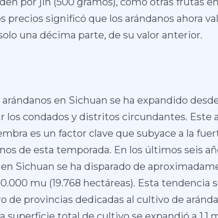
den por jin (500 gramos), como otras frutas en
os precios significó que los arándanos ahora v
 solo una décima parte, de su valor anterior.
e arándanos en Sichuan se ha expandido desde 
 los condados y distritos circundantes. Este
iembra es un factor clave que subyace a la fuer
nos de esta temporada. En los últimos seis año
s en Sichuan se ha disparado de aproximada
20.000 mu (19.768 hectáreas). Esta tendencia 
o de provincias dedicadas al cultivo de arán
la superficie total de cultivo se expandió a 1,1 