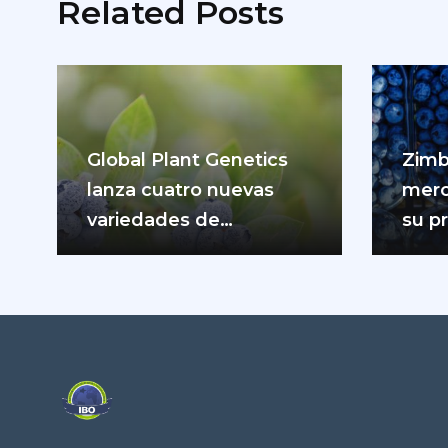
Related Posts
Global Plant Genetics
Zimb
lanza cuatro nuevas
merc
variedades de
su p
arándanos de Oregón
de a
para impulsar la
producción…