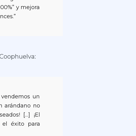
 100%” y mejora
nces.”
 Coophuelva:
ue vendemos un
ún arándano no
eados! […] ¡El
 el éxito para